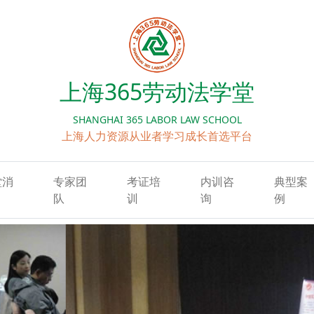
上海365劳动法学堂
SHANGHAI 365 LABOR LAW SCHOOL
上海人力资源从业者学习成长首选平台
堂消
专家团
考证培
内训咨
典型案
队
训
询
例