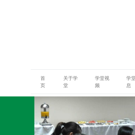
首
关于学
学堂视
学
页
堂
频
息