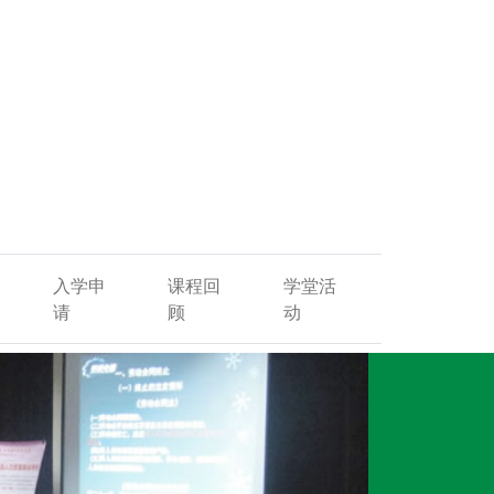
入学申
课程回
学堂活
请
顾
动