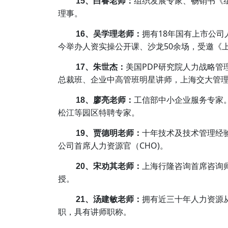
组织发展专家、畅销书《
15、白睿老师：
理事。
拥有18年国有上市公司
16、吴学理老师：
今举办人资实操公开课、沙龙50余场，受邀《
美国PDP研究院人力战略
17、朱世杰：
总裁班、企业中高管班明星讲师，上海交大管
工信部中小企业服务专家
18、廖亮老师：
松江等园区特聘专家。
十年技术及技术管理经验
19、贾德明老师：
公司首席人力资源官（CHO)。
上海行隆咨询首席咨询
20、宋劝其老师：
授。
拥有近三十年人力资源
21、汤建敏老师：
职，具有讲师职称。